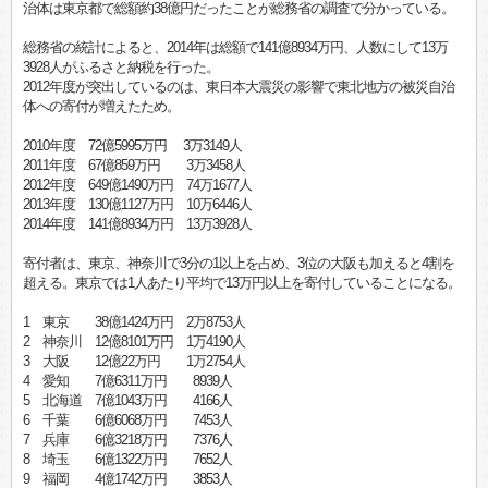
治体は東京都で総額約38億円だったことが総務省の調査で分かっている。
総務省の統計によると、2014年は総額で141億8934万円、人数にして13万
3928人がふるさと納税を行った。
2012年度が突出しているのは、東日本大震災の影響で東北地方の被災自治
体への寄付が増えたため。
2010年度 72億5995万円 3万3149人
2011年度 67億859万円 3万3458人
2012年度 649億1490万円 74万1677人
2013年度 130億1127万円 10万6446人
2014年度 141億8934万円 13万3928人
寄付者は、東京、神奈川で3分の1以上を占め、3位の大阪も加えると4割を
超える。東京では1人あたり平均で13万円以上を寄付していることになる。
1 東京 38億1424万円 2万8753人
2 神奈川 12億8101万円 1万4190人
3 大阪 12億22万円 1万2754人
4 愛知 7億6311万円 8939人
5 北海道 7億1043万円 4166人
6 千葉 6億6068万円 7453人
7 兵庫 6億3218万円 7376人
8 埼玉 6億1322万円 7652人
9 福岡 4億1742万円 3853人