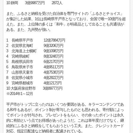
10 静岡 3億9987万円 2872人
また、ふるさと納税を受けた自治体を専門サイトの「ふるさとチョイス」
が集計した結果、1位は長崎県平戸市となっており、全国で唯一10億円を超
えた。また、上位陣の多くは「和牛」が特産品として出ることも共通項が
ある。また、九州勢が強い。
1 長崎県平戸市 12億7884万円
2 佐賀県玄海町 9億3206万円
3 北海道上士幌町 9億1098万円
4 宮崎県綾町 8億3248万円
5 島根県浜田市 6億2170万円
6 鳥取県米子市 4億9511万円
7 山形県天童市 4億7538万円
8 佐賀県小城市 4億2822万円
9 宮崎県都城市 4億121万円
10 大阪府泉佐野市 3億8977万円
※2014年1～12月
平戸市がトップに立ったのはいくつか要因がある。キラーコンテンツであ
る和牛もあるが、ポイント制が寄与したものとも思われる。寄付額によっ
てポイントが付与され、プレゼントをもらい、その余ったポイントは永久
的に有効という点でお得感があったようだ。これは単年度だけでなく、継
続的にふるさと納税をしてもらおうという工夫。また、クレジットカード
対応、指定日配達など納税者に配慮されている。