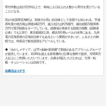
寄付件数は合計5万件以上で、単純に人口以上の人数から寄付を受けている
ことになる。
2位の佐賀県玄海町は、財政力が高い自治体として全国でも知られる。平成
25年度の地方税は28億1462万円、歳入合計は約75億円、歳出総額72億3035
万円で黒字財政をキープしている。総務省が発表する財政力指数（総務省
公表）でも1.19で、東京都港区1.26、横浜市0.95レベルの水準にある。九州
電力玄海原発の立地自治体でもあるという要因が大きいが、ふるさとの納
税では、特産品で観光資源をアピールしている。
◆「ゆかしメディア」は“IT×金融×富裕層”で実績があるアブラハム グループ
が提供しています。10,000を超える富裕層向け記事を無料で提供、月間30万
人以上にご利用いただいています。出典を明記いただければ、引用・転
載・キュレーションは自由です。
出典元はコチラ