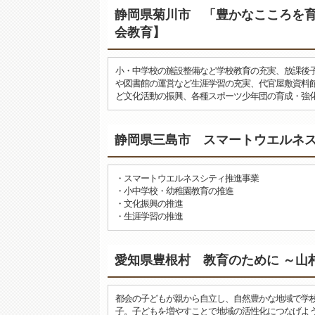
静岡県菊川市 「豊かなこころを
会教育】
小・中学校の施設整備など学校教育の充実、放課後
や図書館の運営など生涯学習の充実、代官屋敷資料
ど文化活動の振興、各種スポーツ少年団の育成・強化
静岡県三島市 スマートウエルネ
・スマートウエルネスシティ推進事業
・小中学校・幼稚園教育の推進
・文化振興の推進
・生涯学習の推進
愛知県豊根村 教育のために ～山
都会の子どもが親から自立し、自然豊かな地域で学
子。子どもを増やすことで地域の活性化につなげよ