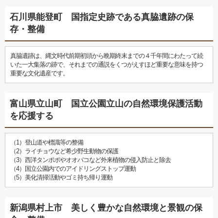
石川県能登町 国指定史跡である真脇遺跡の保
存・整備
真脇遺跡は、縄文時代前期初頭から晩期終末までの４千年間にわたって続
いた一大集落の跡で、それまでの通説をくつがえすほど重要な意味を持つ
重要な文化遺産です。
富山県立山町 国立公園立山の自然環境保護活動
を応援する
（1）登山道や標識等の整備
（2）ライチョウなど希少野生動物の保護
（3）西洋タンポポやオオバコなど外来植物の侵入防止と除去
（4）国立公園内でのアイドリングストップ運動
（5）美化清掃活動やゴミ持ち帰り運動
新潟県村上市 美しく豊かな自然環境と景観の保