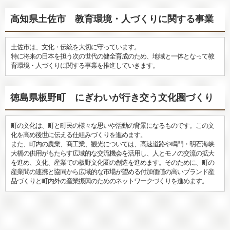
高知県土佐市 教育環境・人づくりに関する事業
土佐市は、文化・伝統を大切に守っています。
特に将来の日本を担う次の世代の健全育成のため、地域と一体となって教
育環境・人づくりに関する事業を推進していきます。
徳島県板野町 にぎわいが行き交う文化圏づくり
町の文化は、町と町民の様々な思いや活動の背景になるものです。この文
化を高め後世に伝える仕組みづくりを進めます。
また、町内の農業、商工業、観光については、高速道路や鳴門・明石海峡
大橋の供用がもたらす広域的な交流機会を活用し、人とモノの交流の拡大
を進め、文化、産業での板野文化圏の創造を進めます。そのために、町の
産業間の連携と協同から広域的な市場が望める付加価値の高いブランド産
品づくりと町内外の産業振興のためのネットワークづくりを進めます。