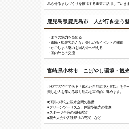
暮らせるまちづくりを推進する事業に活用していき
鹿児島県鹿児島市 人が行き交う
・まちの魅力を高める
・市民・観光客みんなが楽しめるイベントの開催
・かごしまの魅力を国内外へ伝える
・国内外との交流
宮崎県小林市 こばやし環境・観
小林市の特性である「優れた自然環境と景観」をテ
楽しむ人を集める取り組みを重点的に進めます。
■河川の浄化と親水空間の整備
■グリーンツーリズム、体験型観光の推進
■スポーツ合宿の積極誘致
■花火大会や各種祭りの充実 など